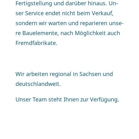
Fer­tig­stel­lung und dar­über hin­aus. Un­
ser Ser­vice en­det nicht beim Ver­kauf,
son­dern wir war­ten und re­pa­rie­ren un­se­
re Bau­ele­men­te, nach Mög­lich­keit auch
Fremdfabrikate.
Wir ar­bei­ten re­gio­nal in Sach­sen und
deutschlandweit.
Un­ser Team steht Ih­nen zur Verfügung.