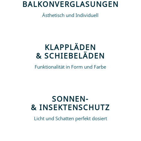
BAL­KON­VER­GLA­SUN­GEN
Äs­the­tisch und Individuell
KLAPP­LÄ­DEN
& SCHIEBELÄDEN
Funk­tio­na­li­tät in Form und Farbe
SON­NEN-
& INSEKTENSCHUTZ
Licht und Schat­ten per­fekt dosiert