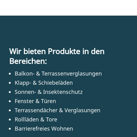
Wir bie­ten Pro­duk­te in den
Bereichen:
Bal­kon- & Terrassenverglasungen
Klapp- & Schiebeläden
Son­nen- & Insektenschutz
Fens­ter & Türen
Ter­ras­sen­dä­cher & Verglasungen
Roll­lä­den & Tore
Bar­rie­re­frei­es Wohnen