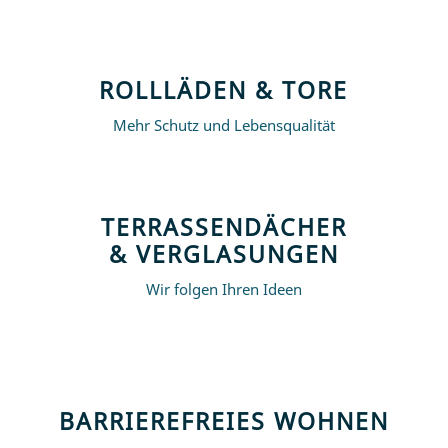
ROLL­LÄ­DEN & TORE
Mehr Schutz und Lebensqualität
TER­RAS­SEN­DÄ­CHER
& VERGLASUNGEN
Wir fol­gen Ih­ren Ideen
BAR­RIE­RE­FREI­ES WOHNEN