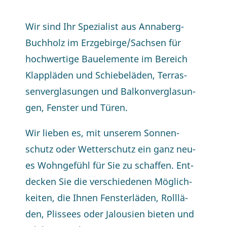
Wir sind Ihr Spe­zia­list aus An­na­berg-
Buch­holz im Erzgebirge/​Sachsen für
hoch­wer­ti­ge Bau­ele­men­te im Be­reich
Klapp­lä­den und Schie­be­lä­den, Ter­ras­
sen­ver­gla­sun­gen und Bal­kon­ver­gla­sun­
gen, Fens­ter und Türen.
Wir lie­ben es, mit un­se­rem Son­nen­
schutz oder Wet­ter­schutz ein ganz neu­
es Wohn­ge­fühl für Sie zu schaf­fen. Ent­
de­cken Sie die ver­schie­de­nen Mög­lich­
kei­ten, die Ih­nen Fens­ter­lä­den, Roll­lä­
den, Plis­sees oder Ja­lou­sien bie­ten und