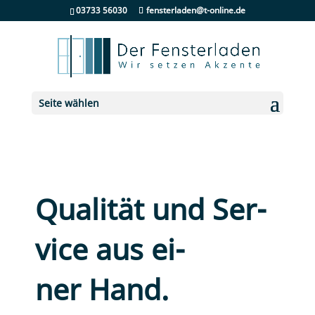
03733 56030
fensterladen@t-online.de
Seite wählen
Qua­li­tät und Ser­
vice aus ei­
ner Hand.