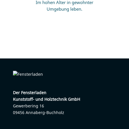
Im ho­hen Al­ter in ge­wohn­ter
Um­ge­bung leben.
Der Fens­ter­la­den
Kunst­stoff- und Holz­tech­nik GmbH
Ge­wer­be­ring 16
09456 An­na­berg-Buch­holz