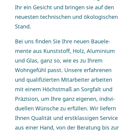
Ihr ein Ge­sicht und brin­gen sie auf den
neu­es­ten tech­ni­schen und öko­lo­gi­schen
Stand.
Bei uns fin­den Sie Ih­re neu­en Bau­ele­
men­te aus Kunst­stoff, Holz, Alu­mi­ni­um
und Glas, ganz so, wie es zu Ih­rem
Wohn­ge­fühl passt. Un­se­re er­fah­re­nen
und qua­li­fi­zier­ten Mit­ar­bei­ter ar­bei­ten
mit ei­nem Höchst­maß an Sorg­falt und
Prä­zi­si­on, um Ih­re ganz ei­ge­nen, in­di­vi­
du­el­len Wün­sche zu er­fül­len. Wir lie­fern
Ih­nen Qua­li­tät und erst­klas­si­gen Ser­vice
aus ei­ner Hand, von der Be­ra­tung bis zur