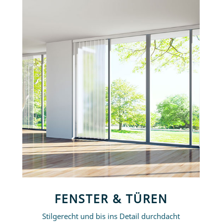
FENS­TER & TÜREN
Stil­ge­recht und bis ins De­tail durchdacht