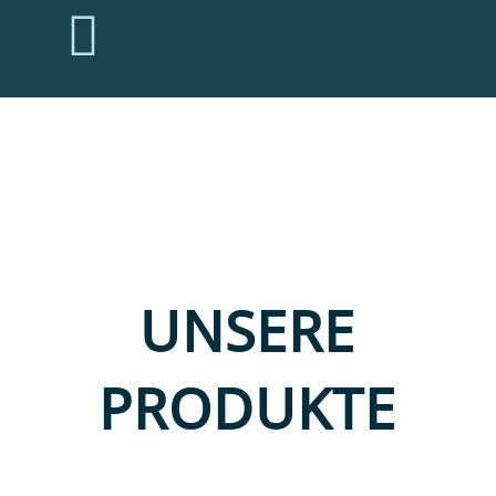

UN­SE­RE
PRODUKTE