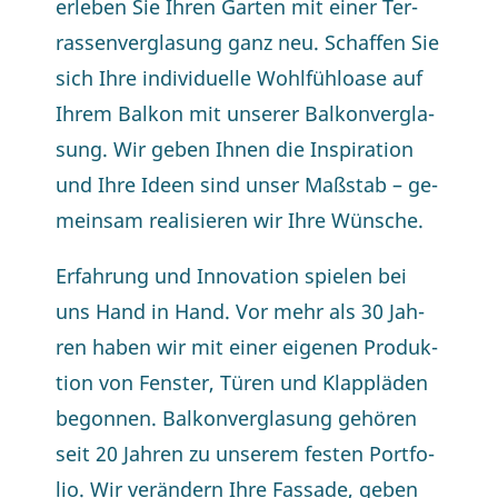
er­le­ben Sie Ih­ren Gar­ten mit ei­ner Ter­
ras­sen­ver­gla­sung ganz neu. Schaf­fen Sie
sich Ih­re in­di­vi­du­el­le Wohl­fühl­oa­se auf
Ih­rem Bal­kon mit un­se­rer Bal­kon­ver­gla­
sung. Wir ge­ben Ih­nen die In­spi­ra­ti­on
und Ih­re Ideen sind un­ser Maß­stab – ge­
mein­sam rea­li­sie­ren wir Ih­re Wünsche.
Er­fah­rung und In­no­va­ti­on spie­len bei
uns Hand in Hand. Vor mehr als 30 Jah­
ren ha­ben wir mit ei­ner ei­ge­nen Pro­duk­
ti­on von Fens­ter, Tü­ren und Klapp­lä­den
be­gon­nen. Bal­kon­ver­gla­sung ge­hö­ren
seit 20 Jah­ren zu un­se­rem fes­ten Port­fo­
lio. Wir ver­än­dern Ih­re Fas­sa­de, ge­ben