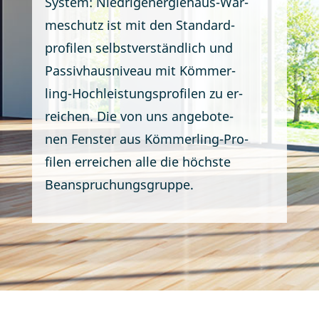
Sys­tem: Nied­rig­ener­gie­haus-Wär­
me­schutz ist mit den Stan­dard­
pro­fi­len selbst­ver­ständ­lich und
Pas­siv­haus­ni­veau mit Köm­mer­
ling-Hoch­leis­tungs­pro­fi­len zu er­
rei­chen. Die von uns an­ge­bo­te­
nen Fens­ter aus Köm­mer­ling-Pro­
fi­len er­rei­chen al­le die höchs­te
Beanspruchungsgruppe.