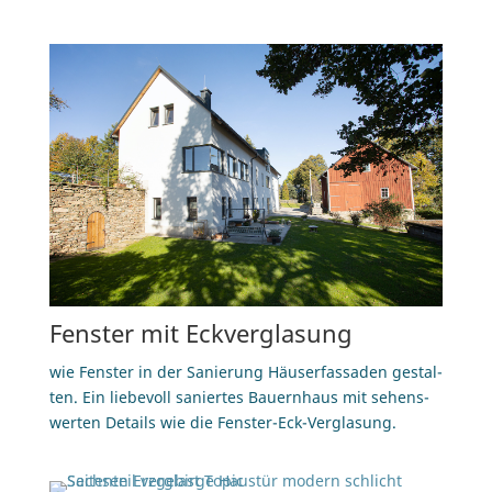
Fens­ter mit Eckverglasung
wie Fens­ter in der Sa­nie­rung Häu­ser­fas­sa­den ge­stal­
ten. Ein lie­be­voll sa­nier­tes Bau­ern­haus mit se­hens­
wer­ten De­tails wie die Fenster-Eck-Verglasung.