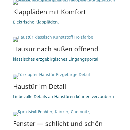
Klapp­lä­den mit Komfort
Elek­tri­sche Klappläden.
Hausür nach au­ßen öffnend
klas­si­sches erz­ge­bir­gi­sches Eingangsportal
Haus­tür im Detail
Lie­be­vol­le De­tails an Haus­tü­ren kön­nen verzaubern
Fens­ter — schlicht und schön