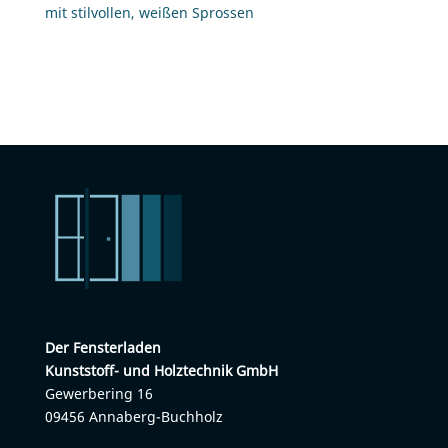
mit stil­vol­len, wei­ßen Sprossen
Der Fens­ter­la­den
Kunst­stoff- und Holz­tech­nik GmbH
Ge­wer­be­ring 16
09456 An­na­berg-Buch­holz