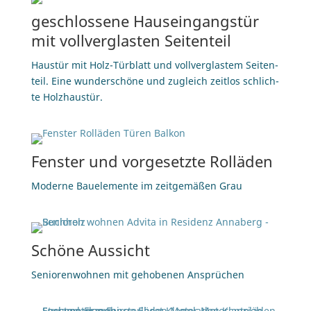
ge­schlos­se­ne Haus­ein­gangs­tür
mit voll­ver­glas­ten Seitenteil
Haus­tür mit Holz-Tür­blatt und voll­ver­glas­tem Sei­ten­
teil. Ei­ne wun­der­schö­ne und zu­gleich zeit­los schlich­
te Holzhaustür.
Fens­ter und vor­ge­setz­te Rolläden
Mo­der­ne Bau­ele­men­te im zeit­ge­mä­ßen Grau
Schö­ne Aussicht
Se­nio­ren­woh­nen mit ge­ho­be­nen Ansprüchen