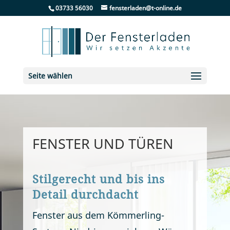
03733 56030
fensterladen@t-online.de
Seite wählen
FENS­TER UND TÜREN
Stil­ge­recht und bis ins
De­tail durchdacht
Fens­ter aus dem Köm­mer­ling-